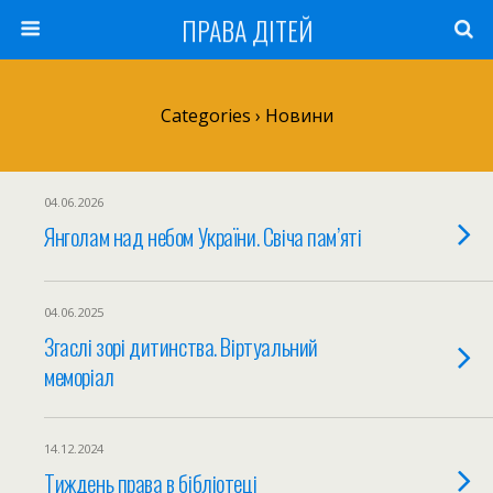
ПРАВА ДІТЕЙ
Categories ›
Новини
04.06.2026
Янголам над небом України. Свіча пам’яті
04.06.2025
Згаслі зорі дитинства. Віртуальний
меморіал
14.12.2024
Тиждень права в бібліотеці