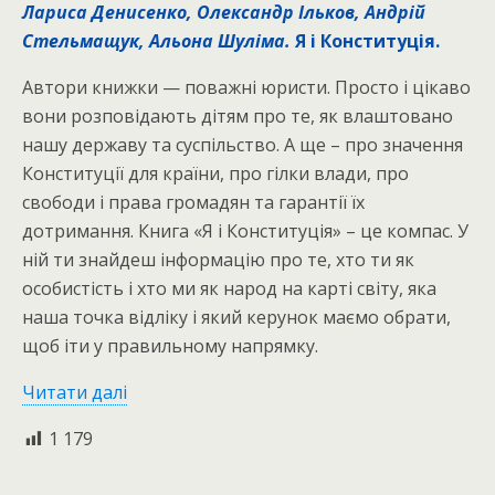
Лариса Денисенко, Олександр Ільков, Андрій
Стельмащук, Альона Шуліма.
Я і Конституція.
Автори книжки — поважні юристи. Просто і цікаво
вони розповідають дітям про те, як влаштовано
нашу державу та суспільство. А ще – про значення
Конституції для країни, про гілки влади, про
свободи і права громадян та гарантії їх
дотримання. Книга «Я і Конституція» – це компас. У
ній ти знайдеш інформацію про те, хто ти як
особистість і хто ми як народ на карті світу, яка
наша точка відліку і який керунок маємо обрати,
щоб іти у правильному напрямку.
Читати далі
1 179